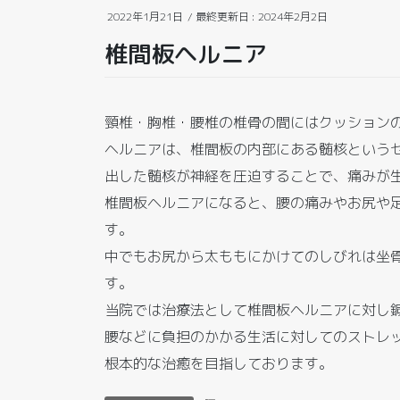
2022年1月21日
/ 最終更新日 :
2024年2月2日
椎間板ヘルニア
頸椎・胸椎・腰椎の椎骨の間にはクッション
ヘルニアは、椎間板の内部にある髄核という
出した髄核が神経を圧迫することで、痛みが
椎間板ヘルニアになると、腰の痛みやお尻や
す。
中でもお尻から太ももにかけてのしびれは坐
す。
当院では治療法として椎間板ヘルニアに対し
腰などに負担のかかる生活に対してのストレ
根本的な治癒を目指しております。