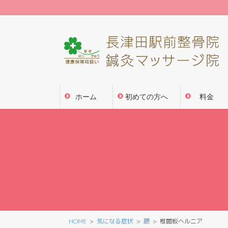
コ
ナ
ン
ビ
テ
ゲ
ン
ー
ツ
シ
に
ョ
移
ン
動
に
ホーム
初めての方へ
料金
移
動
HOME
気になる症状
腰
椎間板ヘルニア