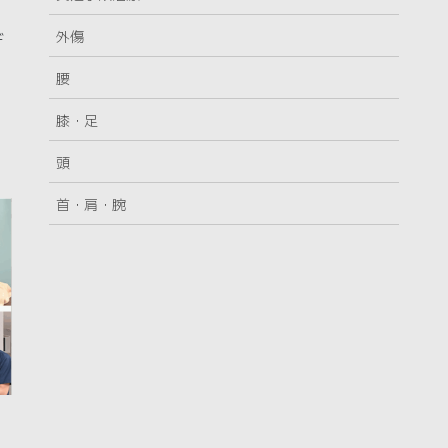
外傷
デ
腰
膝・足
頭
首・肩・腕